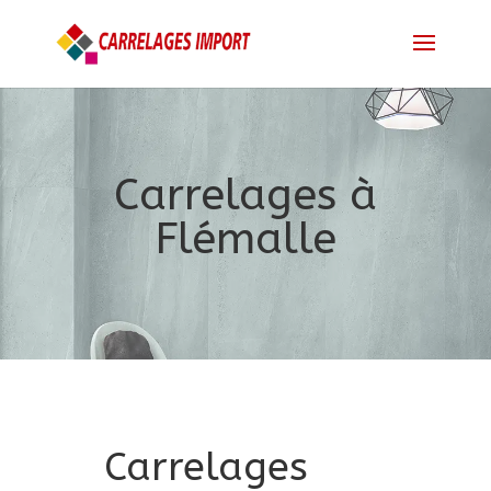
Carrelages à
Flémalle
Carrelages